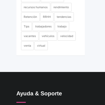
recursos humanos
rendimiento
Retención
RRHH
tendencias
Tips
trabajadores
trabajo
vacantes
vehículos
velocidad
venta
virtual
Ayuda & Soporte