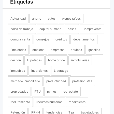
Etiquetas
Actualidad
ahorro
autos
bienes raíces
bolsa de trabajo
capital humano
casas
CompraVenta
compra venta
consejos
créditos
departamentos
Empleados
empleos
empresas
equipos
gasolina
gestion
Hipotecas
home office
inmobiliarias
inmuebles
inversiones
Liderazgo
mercado inmobiliario
productividad
profesionistas
propiedades
PTU
pymes
real estate
reclutamiento
recursos humanos
rendimiento
Retención
RRHH
tendencias
Tips
trabajadores