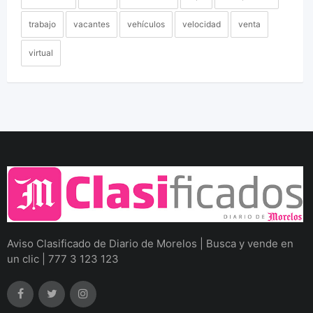
trabajo
vacantes
vehículos
velocidad
venta
virtual
Aviso Clasificado de Diario de Morelos | Busca y vende en
un clic | 777 3 123 123