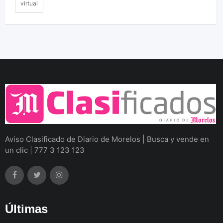
virtual
Aviso Clasificado de Diario de Morelos | Busca y vende en
un clic | 777 3 123 123
Últimas