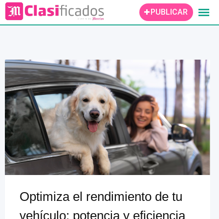
Skip
PUBLICAR
to
content
Optimiza el rendimiento de tu
vehículo: potencia y eficiencia