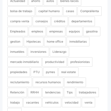
Actualidad
ahorro
autos
bienes raíces
bolsa de trabajo
capital humano
casas
CompraVenta
compra venta
consejos
créditos
departamentos
Empleados
empleos
empresas
equipos
gasolina
gestion
Hipotecas
home office
inmobiliarias
inmuebles
inversiones
Liderazgo
mercado inmobiliario
productividad
profesionistas
propiedades
PTU
pymes
real estate
reclutamiento
recursos humanos
rendimiento
Retención
RRHH
tendencias
Tips
trabajadores
trabajo
vacantes
vehículos
velocidad
venta