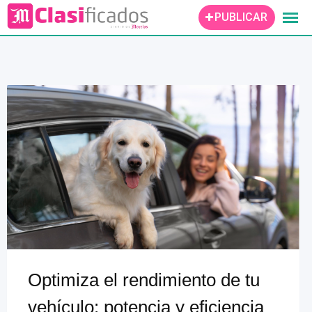
Skip
PUBLICAR
to
content
Optimiza el rendimiento de tu
vehículo: potencia y eficiencia