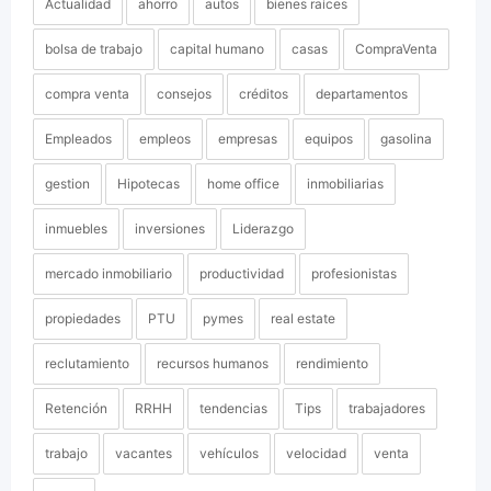
Actualidad
ahorro
autos
bienes raíces
bolsa de trabajo
capital humano
casas
CompraVenta
compra venta
consejos
créditos
departamentos
Empleados
empleos
empresas
equipos
gasolina
gestion
Hipotecas
home office
inmobiliarias
inmuebles
inversiones
Liderazgo
mercado inmobiliario
productividad
profesionistas
propiedades
PTU
pymes
real estate
reclutamiento
recursos humanos
rendimiento
Retención
RRHH
tendencias
Tips
trabajadores
trabajo
vacantes
vehículos
velocidad
venta