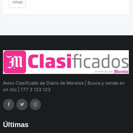
virtual
Aviso Clasificado de Diario de Morelos | Busca y vende en
un clic | 777 3 123 123
Últimas