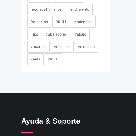
recursos humanos
rendimiento
Retención
RRHH
tendencias
Tips
trabajadores
trabajo
vacantes
vehículos
velocidad
venta
virtual
Ayuda & Soporte