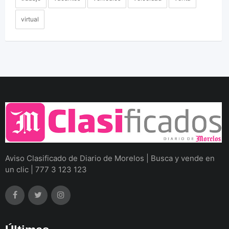
virtual
Aviso Clasificado de Diario de Morelos | Busca y vende en
un clic | 777 3 123 123