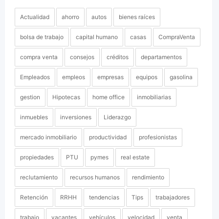
Actualidad
ahorro
autos
bienes raíces
bolsa de trabajo
capital humano
casas
CompraVenta
compra venta
consejos
créditos
departamentos
Empleados
empleos
empresas
equipos
gasolina
gestion
Hipotecas
home office
inmobiliarias
inmuebles
inversiones
Liderazgo
mercado inmobiliario
productividad
profesionistas
propiedades
PTU
pymes
real estate
reclutamiento
recursos humanos
rendimiento
Retención
RRHH
tendencias
Tips
trabajadores
trabajo
vacantes
vehículos
velocidad
venta