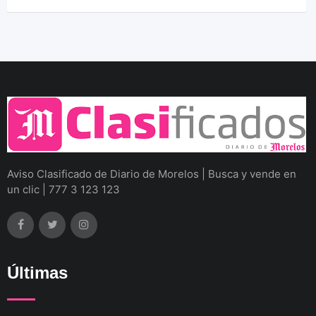
Aviso Clasificado de Diario de Morelos | Busca y vende en
un clic | 777 3 123 123
Últimas