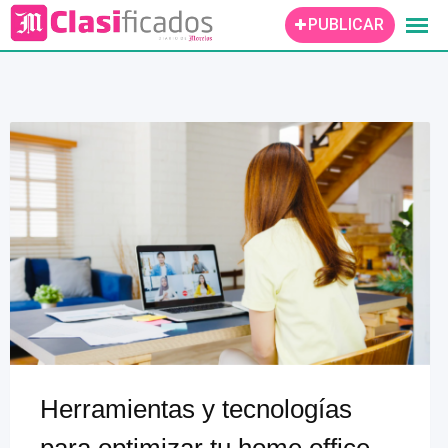
Skip
PUBLICAR
to
content
Herramientas y tecnologías
para optimizar tu home office