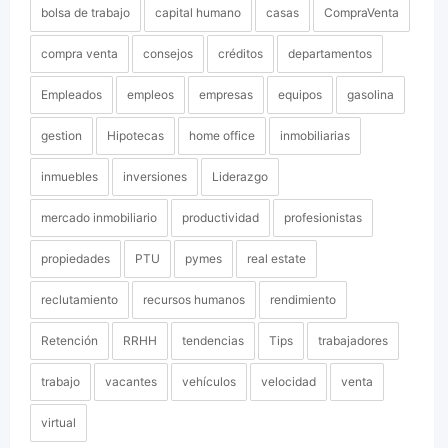
bolsa de trabajo
capital humano
casas
CompraVenta
compra venta
consejos
créditos
departamentos
Empleados
empleos
empresas
equipos
gasolina
gestion
Hipotecas
home office
inmobiliarias
inmuebles
inversiones
Liderazgo
mercado inmobiliario
productividad
profesionistas
propiedades
PTU
pymes
real estate
reclutamiento
recursos humanos
rendimiento
Retención
RRHH
tendencias
Tips
trabajadores
trabajo
vacantes
vehículos
velocidad
venta
virtual