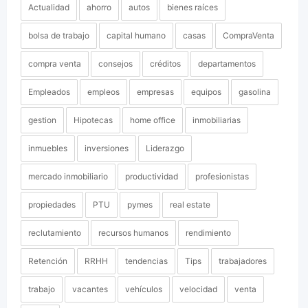
Actualidad
ahorro
autos
bienes raíces
bolsa de trabajo
capital humano
casas
CompraVenta
compra venta
consejos
créditos
departamentos
Empleados
empleos
empresas
equipos
gasolina
gestion
Hipotecas
home office
inmobiliarias
inmuebles
inversiones
Liderazgo
mercado inmobiliario
productividad
profesionistas
propiedades
PTU
pymes
real estate
reclutamiento
recursos humanos
rendimiento
Retención
RRHH
tendencias
Tips
trabajadores
trabajo
vacantes
vehículos
velocidad
venta