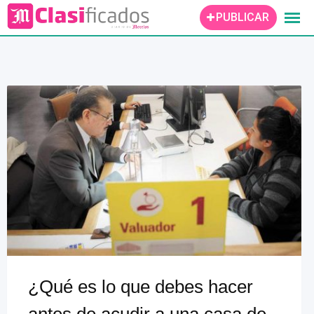
Skip
PUBLICAR
to
content
¿Qué es lo que debes hacer
antes de acudir a una casa de