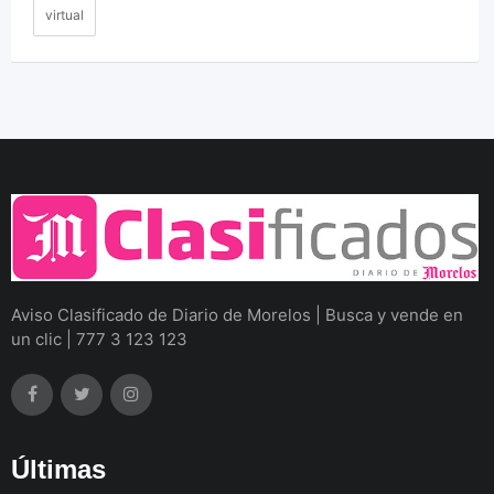
virtual
Aviso Clasificado de Diario de Morelos | Busca y vende en
un clic | 777 3 123 123
Últimas