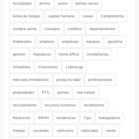
Actualidad
ahorro
autos
bienes raíces
bolsa de trabajo
capital humano
casas
CompraVenta
compra venta
consejos
créditos
departamentos
Empleados
empleos
empresas
equipos
gasolina
gestion
Hipotecas
home office
inmobiliarias
inmuebles
inversiones
Liderazgo
mercado inmobiliario
productividad
profesionistas
propiedades
PTU
pymes
real estate
reclutamiento
recursos humanos
rendimiento
Retención
RRHH
tendencias
Tips
trabajadores
trabajo
vacantes
vehículos
velocidad
venta