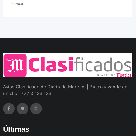
virtual
Aviso Clasificado de Diario de Morelos | Busca y vende en
un clic | 777 3 123 123
Últimas