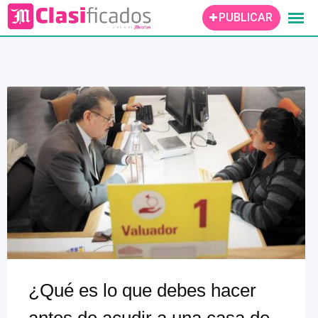
Skip
PUBLICAR
to
content
¿Qué es lo que debes hacer
antes de acudir a una casa de